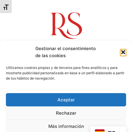
Alternar tamaño de letra
Gestionar el consentimiento
de las cookies
Dirección
Av. Sinforiano Madroñero, 19, Entreplanta 4 - Badajoz
Utilizamos cookies propias y de terceros para fines analíticos y para
Teléfono
mostrarte publicidad personalizada en base a un perfil elaborado a partir
924 26 02 20
de tus hábitos de navegación.
Email
info@romeroysanchez.com
Aceptar
Rechazar
Más información