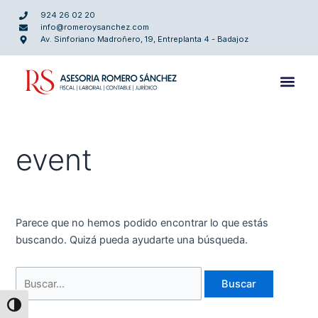
Ir
Buscar
924 26 02 20
al
por:
info@romeroysanchez.com
Av. Sinforiano Madroñero, 19, Entreplanta 4 - Badajoz
contenido
event
Parece que no hemos podido encontrar lo que estás
buscando. Quizá pueda ayudarte una búsqueda.
Alternar alto contraste